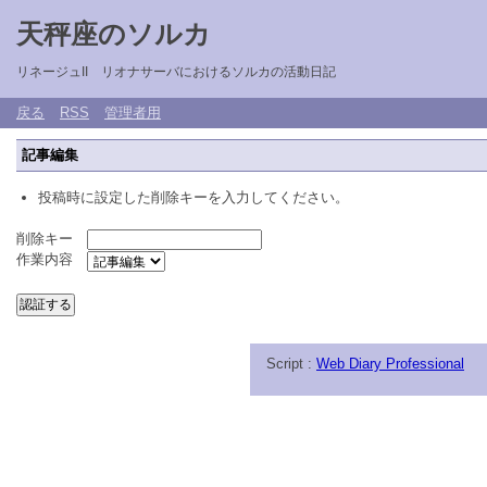
天秤座のソルカ
リネージュII リオナサーバにおけるソルカの活動日記
戻る
RSS
管理者用
記事編集
投稿時に設定した削除キーを入力してください。
削除キー
作業内容
Script :
Web Diary Professional