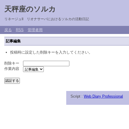
天秤座のソルカ
リネージュII リオナサーバにおけるソルカの活動日記
戻る
RSS
管理者用
記事編集
投稿時に設定した削除キーを入力してください。
削除キー
作業内容
Script :
Web Diary Professional