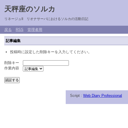
天秤座のソルカ
リネージュII リオナサーバにおけるソルカの活動日記
戻る
RSS
管理者用
記事編集
投稿時に設定した削除キーを入力してください。
削除キー
作業内容
Script :
Web Diary Professional