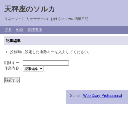
天秤座のソルカ
リネージュII リオナサーバにおけるソルカの活動日記
戻る
RSS
管理者用
記事編集
投稿時に設定した削除キーを入力してください。
削除キー
作業内容
Script :
Web Diary Professional