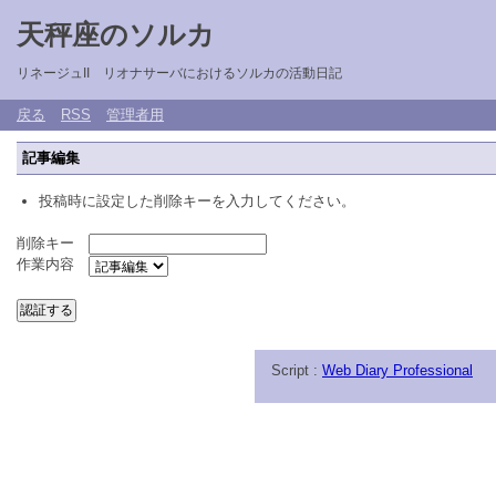
天秤座のソルカ
リネージュII リオナサーバにおけるソルカの活動日記
戻る
RSS
管理者用
記事編集
投稿時に設定した削除キーを入力してください。
削除キー
作業内容
Script :
Web Diary Professional