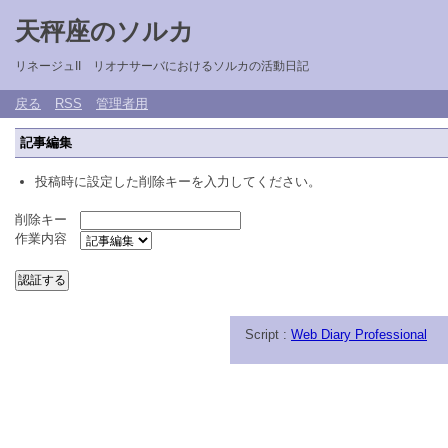
天秤座のソルカ
リネージュII リオナサーバにおけるソルカの活動日記
戻る
RSS
管理者用
記事編集
投稿時に設定した削除キーを入力してください。
削除キー
作業内容
Script :
Web Diary Professional