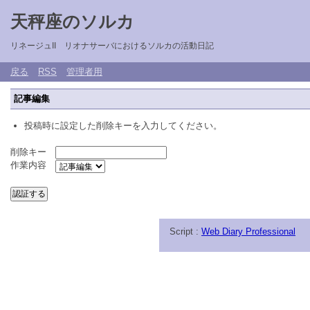
天秤座のソルカ
リネージュII リオナサーバにおけるソルカの活動日記
戻る
RSS
管理者用
記事編集
投稿時に設定した削除キーを入力してください。
削除キー
作業内容
Script :
Web Diary Professional