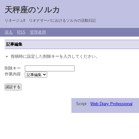
天秤座のソルカ
リネージュII リオナサーバにおけるソルカの活動日記
戻る
RSS
管理者用
記事編集
投稿時に設定した削除キーを入力してください。
削除キー
作業内容
Script :
Web Diary Professional