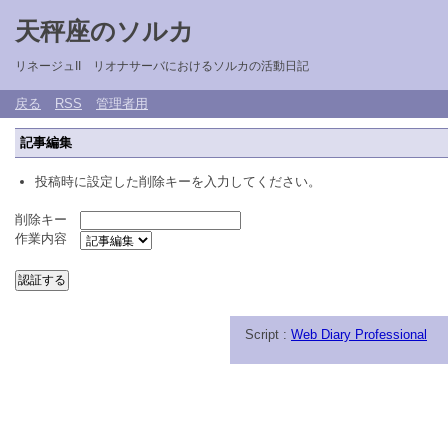
天秤座のソルカ
リネージュII リオナサーバにおけるソルカの活動日記
戻る
RSS
管理者用
記事編集
投稿時に設定した削除キーを入力してください。
削除キー
作業内容
Script :
Web Diary Professional