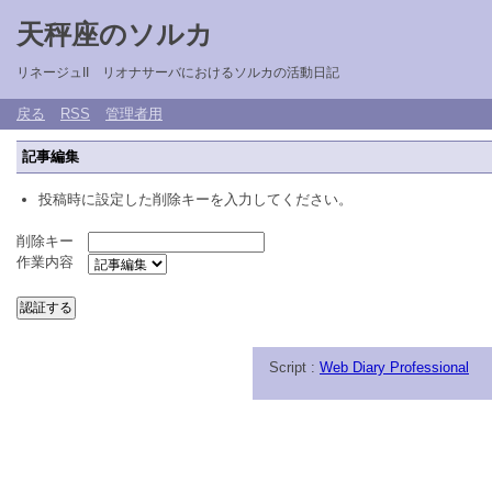
天秤座のソルカ
リネージュII リオナサーバにおけるソルカの活動日記
戻る
RSS
管理者用
記事編集
投稿時に設定した削除キーを入力してください。
削除キー
作業内容
Script :
Web Diary Professional