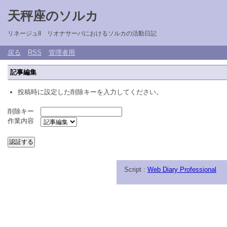
天秤座のソルカ
リネージュII リオナサーバにおけるソルカの活動日記
戻る
RSS
管理者用
記事編集
投稿時に設定した削除キーを入力してください。
削除キー
作業内容
Script :
Web Diary Professional