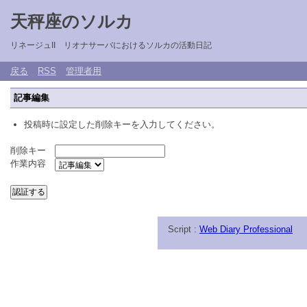
天秤座のソルカ
リネージュII リオナサーバにおけるソルカの活動日記
戻る
RSS
管理者用
記事編集
投稿時に設定した削除キーを入力してください。
削除キー
作業内容
Script :
Web Diary Professional