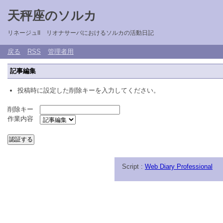
天秤座のソルカ
リネージュII リオナサーバにおけるソルカの活動日記
戻る
RSS
管理者用
記事編集
投稿時に設定した削除キーを入力してください。
削除キー
作業内容
Script :
Web Diary Professional