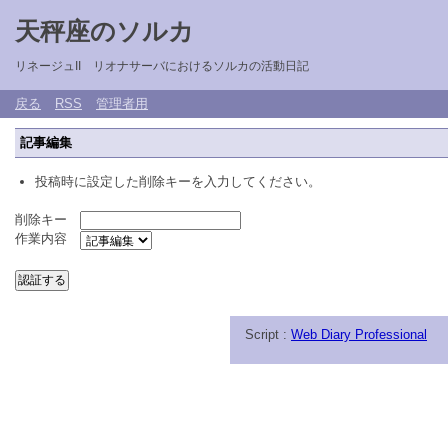
天秤座のソルカ
リネージュII リオナサーバにおけるソルカの活動日記
戻る
RSS
管理者用
記事編集
投稿時に設定した削除キーを入力してください。
削除キー
作業内容
Script :
Web Diary Professional