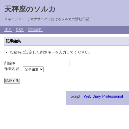
天秤座のソルカ
リネージュII リオナサーバにおけるソルカの活動日記
戻る
RSS
管理者用
記事編集
投稿時に設定した削除キーを入力してください。
削除キー
作業内容
Script :
Web Diary Professional