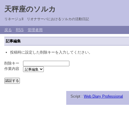
天秤座のソルカ
リネージュII リオナサーバにおけるソルカの活動日記
戻る
RSS
管理者用
記事編集
投稿時に設定した削除キーを入力してください。
削除キー
作業内容
Script :
Web Diary Professional