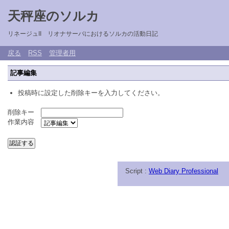
天秤座のソルカ
リネージュII リオナサーバにおけるソルカの活動日記
戻る
RSS
管理者用
記事編集
投稿時に設定した削除キーを入力してください。
削除キー
作業内容
Script :
Web Diary Professional