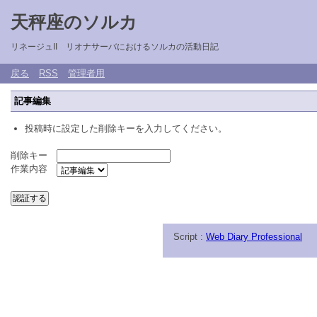
天秤座のソルカ
リネージュII リオナサーバにおけるソルカの活動日記
戻る
RSS
管理者用
記事編集
投稿時に設定した削除キーを入力してください。
削除キー
作業内容
Script :
Web Diary Professional