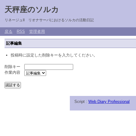
天秤座のソルカ
リネージュII リオナサーバにおけるソルカの活動日記
戻る
RSS
管理者用
記事編集
投稿時に設定した削除キーを入力してください。
削除キー
作業内容
Script :
Web Diary Professional