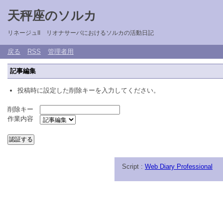
天秤座のソルカ
リネージュII リオナサーバにおけるソルカの活動日記
戻る
RSS
管理者用
記事編集
投稿時に設定した削除キーを入力してください。
削除キー
作業内容
Script :
Web Diary Professional