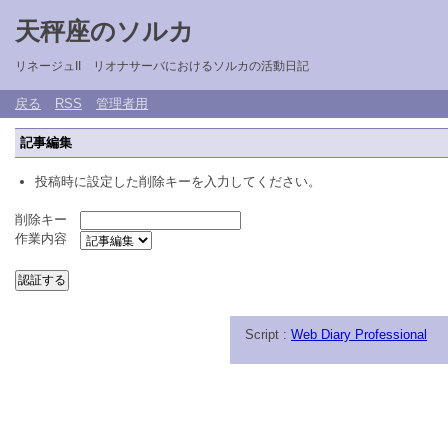
天秤座のソルカ
リネージュII リオナサーバにおけるソルカの活動日記
戻る
RSS
管理者用
記事編集
投稿時に設定した削除キーを入力してください。
削除キー
作業内容
Script :
Web Diary Professional