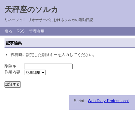
天秤座のソルカ
リネージュII リオナサーバにおけるソルカの活動日記
戻る
RSS
管理者用
記事編集
投稿時に設定した削除キーを入力してください。
削除キー
作業内容
Script :
Web Diary Professional