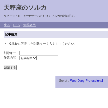
天秤座のソルカ
リネージュII リオナサーバにおけるソルカの活動日記
戻る
RSS
管理者用
記事編集
投稿時に設定した削除キーを入力してください。
削除キー
作業内容
Script :
Web Diary Professional