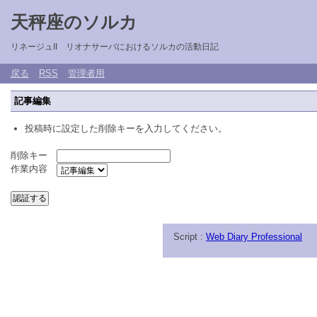
天秤座のソルカ
リネージュII リオナサーバにおけるソルカの活動日記
戻る
RSS
管理者用
記事編集
投稿時に設定した削除キーを入力してください。
削除キー
作業内容
Script :
Web Diary Professional