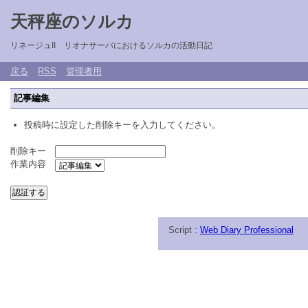
天秤座のソルカ
リネージュII リオナサーバにおけるソルカの活動日記
戻る
RSS
管理者用
記事編集
投稿時に設定した削除キーを入力してください。
削除キー
作業内容
Script :
Web Diary Professional