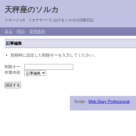
天秤座のソルカ
リネージュII リオナサーバにおけるソルカの活動日記
戻る
RSS
管理者用
記事編集
投稿時に設定した削除キーを入力してください。
削除キー
作業内容
Script :
Web Diary Professional