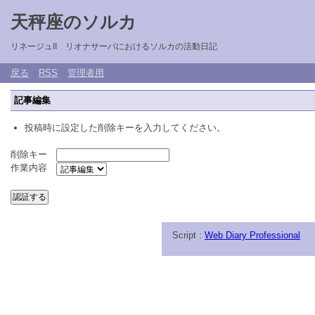
天秤座のソルカ
リネージュII リオナサーバにおけるソルカの活動日記
戻る
RSS
管理者用
記事編集
投稿時に設定した削除キーを入力してください。
削除キー
作業内容
Script :
Web Diary Professional