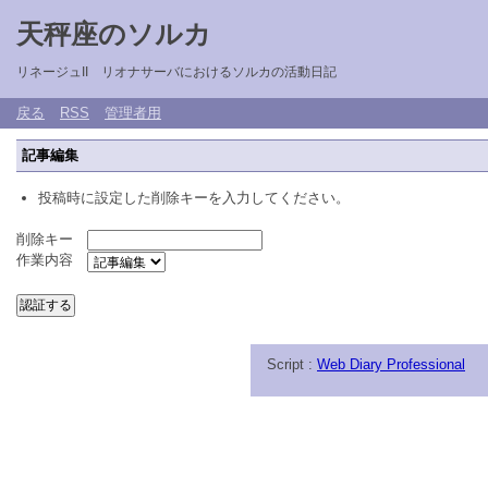
天秤座のソルカ
リネージュII リオナサーバにおけるソルカの活動日記
戻る
RSS
管理者用
記事編集
投稿時に設定した削除キーを入力してください。
削除キー
作業内容
Script :
Web Diary Professional