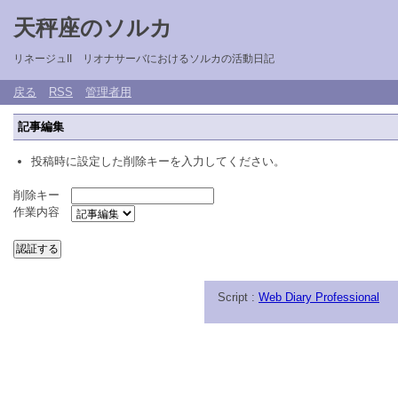
天秤座のソルカ
リネージュII リオナサーバにおけるソルカの活動日記
戻る
RSS
管理者用
記事編集
投稿時に設定した削除キーを入力してください。
削除キー
作業内容
Script :
Web Diary Professional