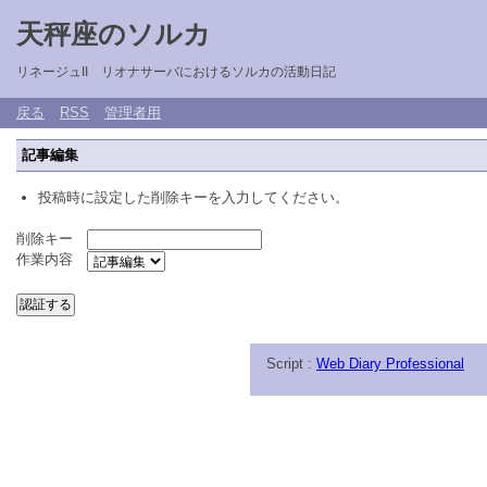
天秤座のソルカ
リネージュII リオナサーバにおけるソルカの活動日記
戻る
RSS
管理者用
記事編集
投稿時に設定した削除キーを入力してください。
削除キー
作業内容
Script :
Web Diary Professional