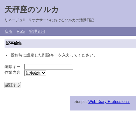
天秤座のソルカ
リネージュII リオナサーバにおけるソルカの活動日記
戻る
RSS
管理者用
記事編集
投稿時に設定した削除キーを入力してください。
削除キー
作業内容
Script :
Web Diary Professional