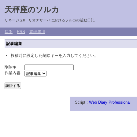
天秤座のソルカ
リネージュII リオナサーバにおけるソルカの活動日記
戻る
RSS
管理者用
記事編集
投稿時に設定した削除キーを入力してください。
削除キー
作業内容
Script :
Web Diary Professional