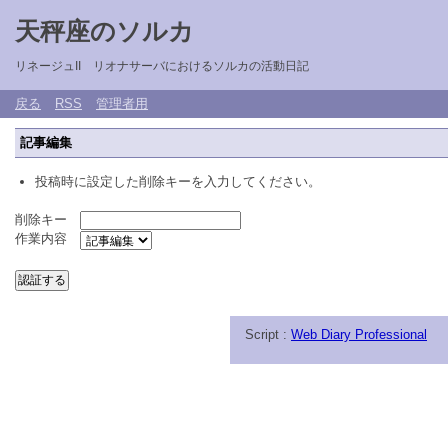
天秤座のソルカ
リネージュII リオナサーバにおけるソルカの活動日記
戻る
RSS
管理者用
記事編集
投稿時に設定した削除キーを入力してください。
削除キー
作業内容
Script :
Web Diary Professional