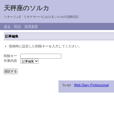
天秤座のソルカ
リネージュII リオナサーバにおけるソルカの活動日記
戻る
RSS
管理者用
記事編集
投稿時に設定した削除キーを入力してください。
削除キー
作業内容
Script :
Web Diary Professional