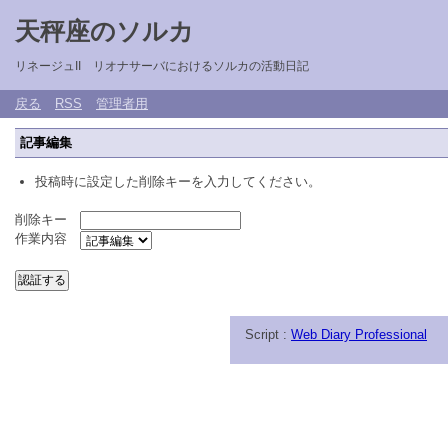
天秤座のソルカ
リネージュII リオナサーバにおけるソルカの活動日記
戻る
RSS
管理者用
記事編集
投稿時に設定した削除キーを入力してください。
削除キー
作業内容
Script :
Web Diary Professional