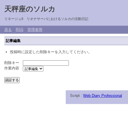
天秤座のソルカ
リネージュII リオナサーバにおけるソルカの活動日記
戻る
RSS
管理者用
記事編集
投稿時に設定した削除キーを入力してください。
削除キー
作業内容
Script :
Web Diary Professional