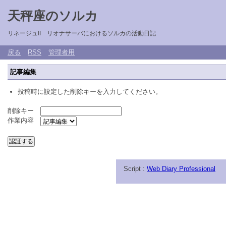
天秤座のソルカ
リネージュII リオナサーバにおけるソルカの活動日記
戻る
RSS
管理者用
記事編集
投稿時に設定した削除キーを入力してください。
削除キー
作業内容
Script :
Web Diary Professional