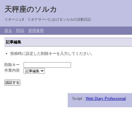
天秤座のソルカ
リネージュII リオナサーバにおけるソルカの活動日記
戻る
RSS
管理者用
記事編集
投稿時に設定した削除キーを入力してください。
削除キー
作業内容
Script :
Web Diary Professional