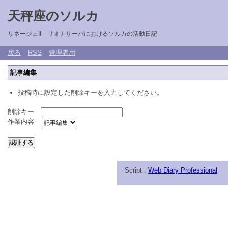
天秤座のソルカ
リネージュII リオナサーバにおけるソルカの活動日記
戻る
RSS
管理者用
記事編集
投稿時に設定した削除キーを入力してください。
削除キー
作業内容
Script :
Web Diary Professional