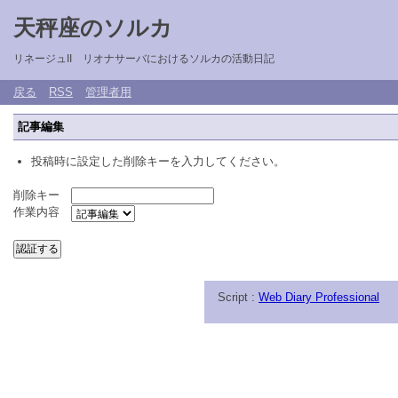
天秤座のソルカ
リネージュII リオナサーバにおけるソルカの活動日記
戻る
RSS
管理者用
記事編集
投稿時に設定した削除キーを入力してください。
削除キー
作業内容
Script :
Web Diary Professional