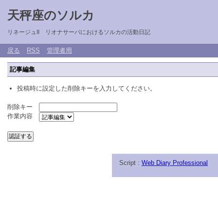
天秤座のソルカ
リネージュII リオナサーバにおけるソルカの活動日記
戻る
RSS
管理者用
記事編集
投稿時に設定した削除キーを入力してください。
削除キー
作業内容
Script :
Web Diary Professional