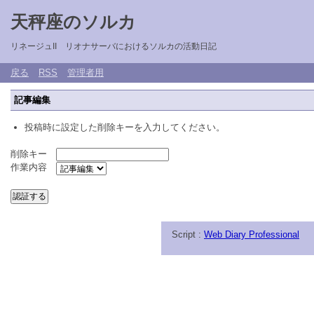
天秤座のソルカ
リネージュII リオナサーバにおけるソルカの活動日記
戻る
RSS
管理者用
記事編集
投稿時に設定した削除キーを入力してください。
削除キー
作業内容
Script :
Web Diary Professional