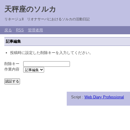
天秤座のソルカ
リネージュII リオナサーバにおけるソルカの活動日記
戻る
RSS
管理者用
記事編集
投稿時に設定した削除キーを入力してください。
削除キー
作業内容
Script :
Web Diary Professional