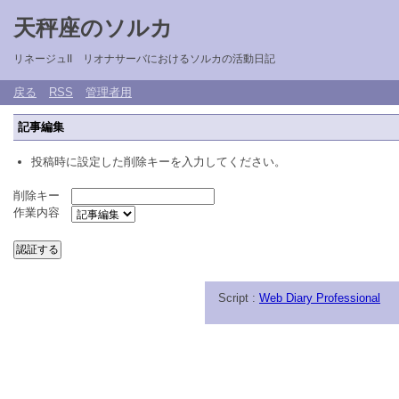
天秤座のソルカ
リネージュII リオナサーバにおけるソルカの活動日記
戻る
RSS
管理者用
記事編集
投稿時に設定した削除キーを入力してください。
削除キー
作業内容
Script :
Web Diary Professional