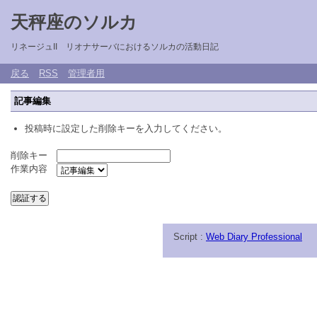
天秤座のソルカ
リネージュII リオナサーバにおけるソルカの活動日記
戻る
RSS
管理者用
記事編集
投稿時に設定した削除キーを入力してください。
削除キー
作業内容
Script :
Web Diary Professional