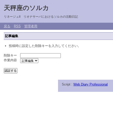
天秤座のソルカ
リネージュII リオナサーバにおけるソルカの活動日記
戻る
RSS
管理者用
記事編集
投稿時に設定した削除キーを入力してください。
削除キー
作業内容
Script :
Web Diary Professional