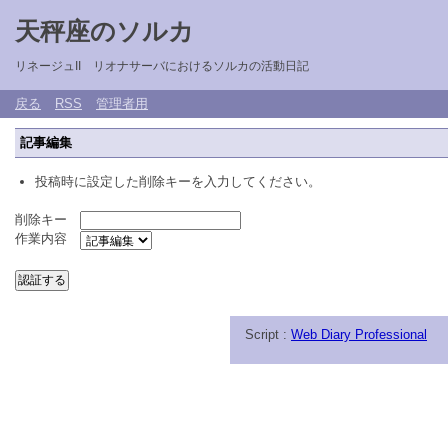
天秤座のソルカ
リネージュII リオナサーバにおけるソルカの活動日記
戻る
RSS
管理者用
記事編集
投稿時に設定した削除キーを入力してください。
削除キー
作業内容
Script :
Web Diary Professional