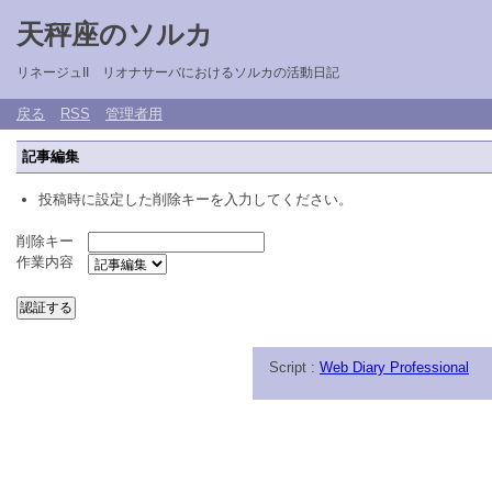
天秤座のソルカ
リネージュII リオナサーバにおけるソルカの活動日記
戻る
RSS
管理者用
記事編集
投稿時に設定した削除キーを入力してください。
削除キー
作業内容
Script :
Web Diary Professional