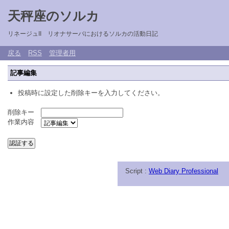
天秤座のソルカ
リネージュII リオナサーバにおけるソルカの活動日記
戻る
RSS
管理者用
記事編集
投稿時に設定した削除キーを入力してください。
削除キー
作業内容
Script :
Web Diary Professional