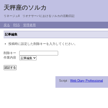
天秤座のソルカ
リネージュII リオナサーバにおけるソルカの活動日記
戻る
RSS
管理者用
記事編集
投稿時に設定した削除キーを入力してください。
削除キー
作業内容
Script :
Web Diary Professional